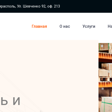
располь, Ул. Шевченко 92, оф. 213
Главная
О нас
Услуги
Н
ь и