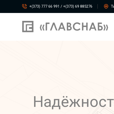
+(373) 777 66 991 / +(373) 69 885276
Ти
Надёжност