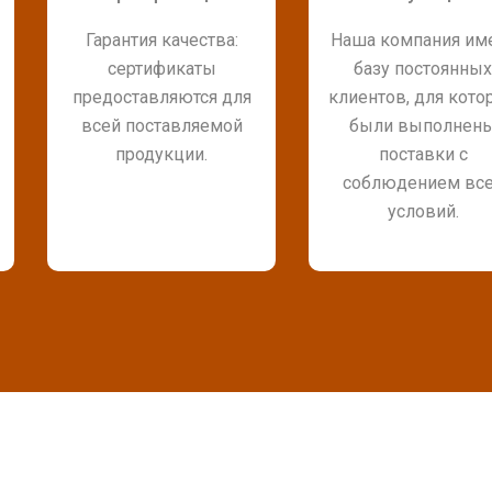
Гарантия качества:
Наша компания им
сертификаты
базу постоянных
предоставляются для
клиентов, для кото
всей поставляемой
были выполнен
продукции.
поставки с
соблюдением вс
условий.