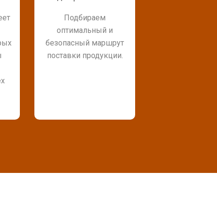
еет
Подбираем
оптимальный и
рых
безопасный маршрут
ы
поставки продукции.
ех