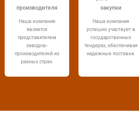
производителя
закупки
Наша компания
Наша компания
является
успешно участвует в
представителем
государственных
заводов-
тендерах, обеспечивая
производителей из
надежные поставки.
разных стран.